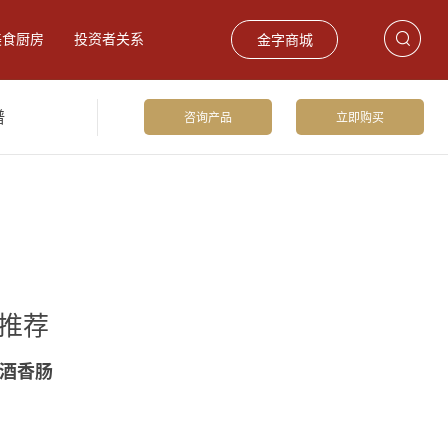
美食厨房
投资者关系
金字商城
谱
咨询产品
立即购买
饮食材
巴玛火腿
礼品卡券
推荐
酒香肠
留香火腿2.75kg
爆款