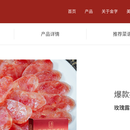
首页
产品
关于金字
产品详情
推荐菜
零食
卤味酱料
食品加工
餐
爆款
玫瑰露
陈香火腿3.6kg
黑猪火腿3.6kg
陈年
黑猪