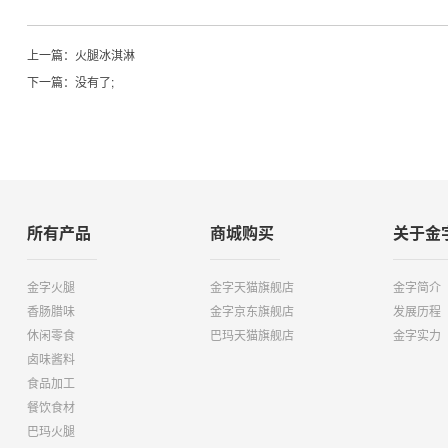
上一篇：
火腿冰淇淋
下一篇：没有了;
所有产品
商城购买
关于金
金字火腿
金字天猫旗舰店
金字简介
香肠腊味
金字京东旗舰店
发展历程
休闲零食
巴玛天猫旗舰店
金字实力
卤味酱料
食品加工
餐饮食材
巴玛火腿