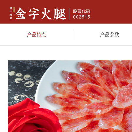
产品特点
产品参数
金字火腿
香肠腊味
休闲
典藏两头乌火腿(限量）4.18kg
两头乌火腿（限量）3.6kg
限量
尊享