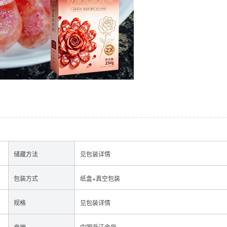
经销加盟
储藏方法
见包装详情
包装方式
纸盒+真空包装
规格
见包装详情
香肠
酱肉
产地
中国浙江金华