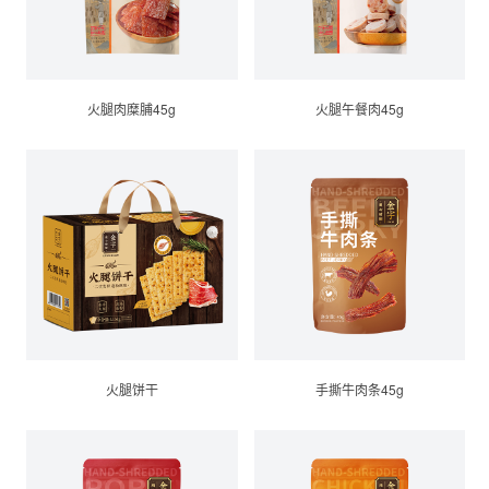
火腿肉糜脯45g
火腿午餐肉45g
火腿饼干
手撕牛肉条45g