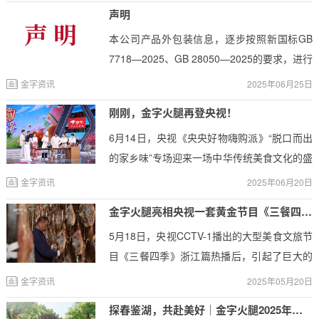
声明
​本公司产品外包装信息，逐步按照新国标GB
7718—2025、GB 28050—2025的要求，进行
实施。
金字资讯
2025年06月25日
刚刚，金字火腿再登央视！
6月14日，央视《央央好物嗨购派》“脱口而出
的家乡味”专场迎来一场中华传统美食文化的盛
宴。作为金华火腿行业的代表，金字火腿携其
金字资讯
2025年06月20日
深厚底蕴与精湛技艺再度闪耀国家舞台，公司
金字火腿亮相央视一套黄金节目《三餐四季》！
首席火腿大师、“金华火腿腌制技艺”国家级非
5月18日，央视CCTV-1播出的大型美食文旅节
遗传承人陈顺通与金字火腿总厨潘胜峰联袂登
目《三餐四季》浙江篇热播后，引起了巨大的
场，在国家级媒体平台上，向全国观众生动演
反响。这一条跨越千年的风味传奇—金华火
绎了从千年古法到舌尖美味的传奇之旅。
金字资讯
2025年05月20日
腿，再次惊艳全国！
探春鉴湖，共赴美好｜金字火腿2025年春季团建活动圆满举行！