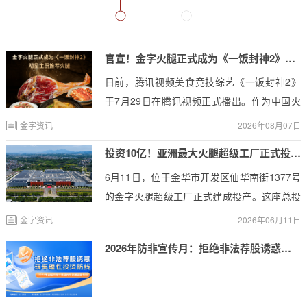
官宣！金字火腿正式成为《一饭封神2》明星主厨推荐火腿
日前，腾讯视频美食竞技综艺《一饭封神2》
于7月29日在腾讯视频正式播出。作为中国火
腿行业头部品牌、上市企业，金字火腿正式宣
金字资讯
2026年08月07日
布与《一饭封神2》达成合作，以明星主厨推
投资10亿！亚洲最大火腿超级工厂正式投产， “金字智造”重塑千年非遗
荐火腿，共赴这场年度顶级厨艺盛宴。
6月11日，位于金华市开发区仙华南街1377号
的金字火腿超级工厂正式建成投产。这座总投
资约10亿元、占地172.6亩、建筑面积达17.38
金字资讯
2026年06月11日
万平方米的现代化产业基地，以“亚洲最大火腿
2026年防非宣传月：拒绝非法荐股诱惑，筑牢理性投资防线
加工基地”及“国内首个5G+AI火腿智能工厂”的
双重身份重磅亮相。它的全面投产，标志着金
华火腿这一拥有1400多年历史的传统优势食