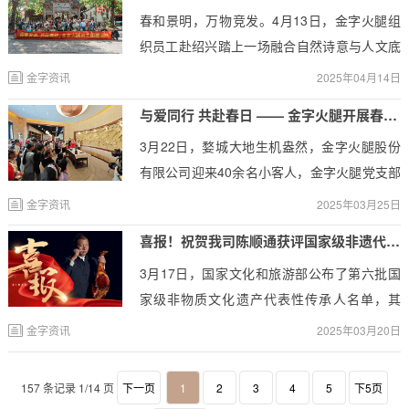
春和景明，万物竞发。4月13日，金字火腿组
织员工赴绍兴踏上一场融合自然诗意与人文底
蕴的春日团建之旅。从碧波荡漾的瓜渚湖到千
金字资讯
2025年04月14日
年流淌的鉴湖，员工们在自然美景中放松身
与爱同行 共赴春日 —— 金字火腿开展春日温暖“童”行主题党日活动
心，在互动中深化情谊，共同书写了一段充满
3月22日，婺城大地生机盎然，金字火腿股份
欢笑与温暖的团队记忆。
有限公司迎来40余名小客人，金字火腿党支部
联合金华幸福家人公益协会共同举办“相约金字
金字资讯
2025年03月25日
火腿 春日温暖‘童’行”主题党日活动，活动由婺
喜报！祝贺我司陈顺通获评国家级非遗代表性传承人
城区妇联和区教育局指导，旨在通过文化体
3月17日，国家文化和旅游部公布了第六批国
验、结对帮扶、实践体验等形式，搭建起爱心
家级非物质文化遗产代表性传承人名单，其
帮扶桥梁，和孩子们一起迎接温暖的春天。
中，我司陈顺通大师获评国遗项目金华火腿腌
金字资讯
2025年03月20日
制技艺——国家级非物质文化遗产代表性传承
人。成为金华火腿行业唯二的国家级非遗传承
157 条记录 1/14 页
下一页
1
2
3
4
5
下5页
人。