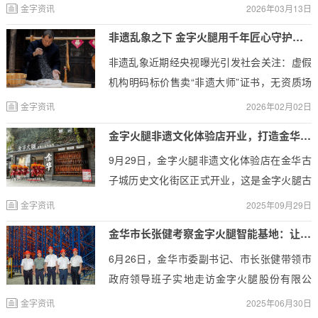
品，正式迈入数智化高质量发展的新纪元
金字资讯
2026年03月13日
非遗乱象之下 金字火腿用千年匠心守护真传承
非遗乱象近期经央视曝光引发社会关注：虚假
机构明码标价售卖“非遗大师”证书，无资质场
所冒用“传承基地”名号，普通商品借假认证包
金字资讯
2026年02月02日
装成“非遗产品”溢价销售，形成的“包装-认证-
金字火腿非遗文化体验店开业，打造金华古子城新地标
营销”的黑色产业链，让很多消费者难辨真伪，
9月29日，金字火腿非遗文化体验店在金华古
陷入“非遗陷阱”。
子城历史文化街区正式开业，这是金字火腿古
子城第二家门店、全国首家火腿非遗文化体验
金字资讯
2025年09月29日
店。非遗文化体验店是集非遗技艺展示、火腿
金华市长张健考察金字火腿智能基地：让千年火腿焕发时代新活力
美食体验、文创手信销售等功能于一体的综合
6月26日，金华市委副书记、市长张健带领市
空间，不仅有琳琅满目的火腿产品，还推出了
政府领导班子实地走访金字火腿股份有限公
现烤金腿小饼、现打火腿冰淇淋等新品，让千
司，参观考察了企业年产5万吨肉制品数字智
年火腿以年轻化姿态走近消费者。
金字资讯
2025年06月30日
能产业基地建设项目进展。