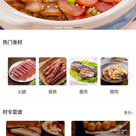
热门食材
火腿
香肠
酱肉
腊肉
时令菜谱
更多>