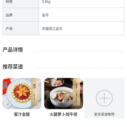
规格
3.6kg
品牌
金字
产地
中国浙江金华
产品详情
推荐菜谱
蜜汁金腿
火腿萝卜炖牛排
火腿芋头炖排骨
更多菜谱推荐