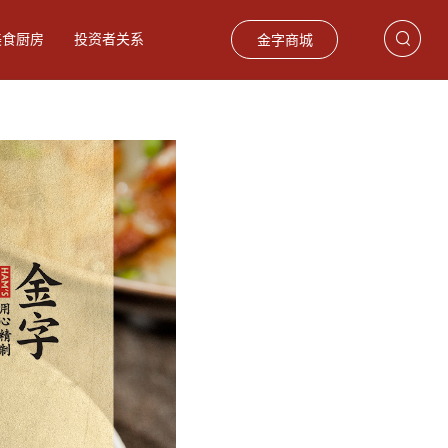
美食厨房
投资者关系
金字商城
饮食材
巴玛火腿
礼品卡券
留香火腿2.75kg
爆款