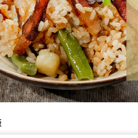
经销加盟
饭
香肠
酱肉