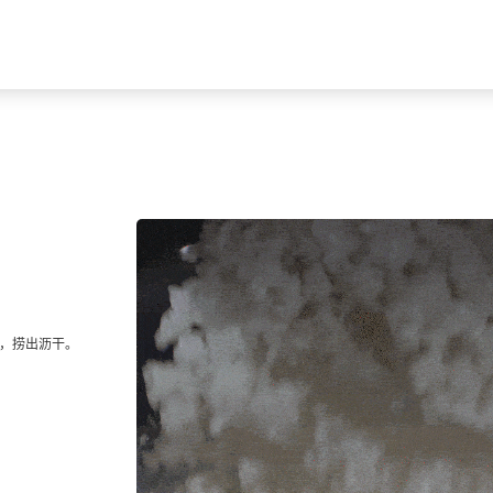
钟，捞出沥干。