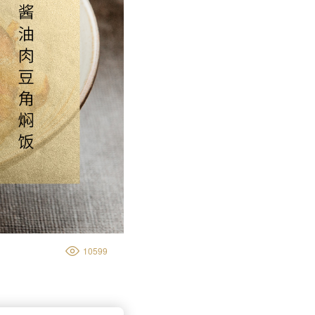
博览馆
旗下产业
10599
腊肉