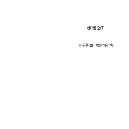
步骤 2/7
金字酱油肉煮熟切小块。