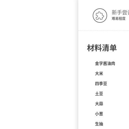
新手尝
难易程度
材料清单
咸肉
金字酱油肉
大米
四季豆
土豆
大蒜
小葱
生抽