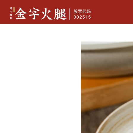
金字火腿
香肠腊味
休闲
典藏两头乌火腿(限量）4.18kg
两头乌火腿（限量）3.6kg
限量
尊享