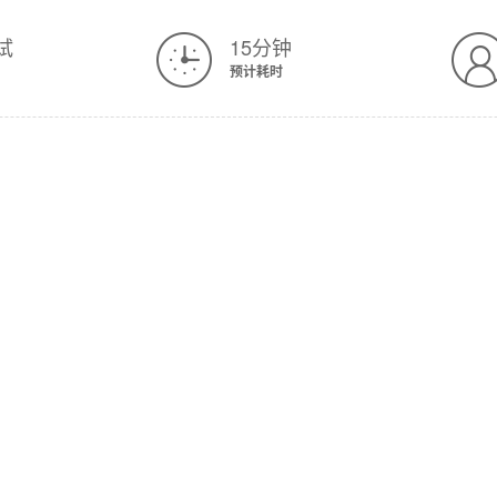
试
15分钟
预计耗时
牛肉
酱料