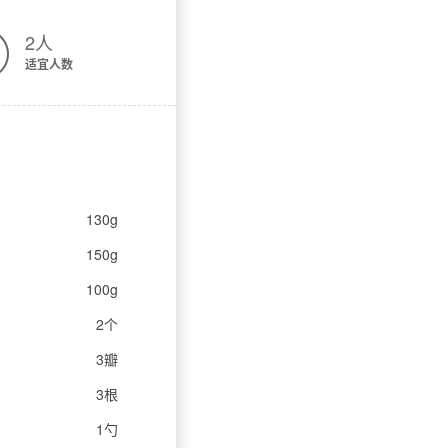
2人
适宜人数
巴玛
130g
150g
100g
2个
3瓣
3根
1勺