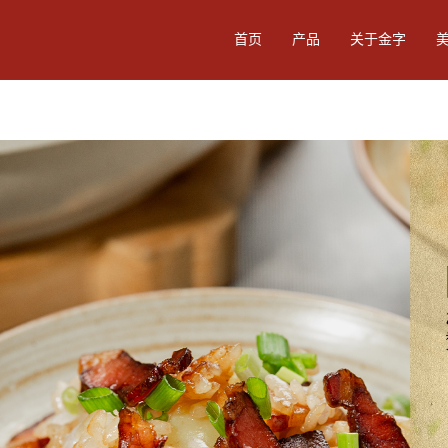
首页
产品
关于金字
零食
卤味酱料
食品加工
餐
陈香火腿3.6kg
黑猪火腿3.6kg
陈年
黑猪